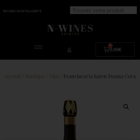
RECHERCHE INTELLIGENTE
0.00
€
Accueil
/
Boutique
/
Vins
/ Franciacorta Saten Donna Cora