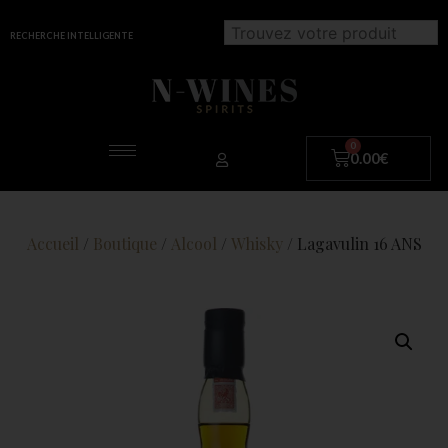
RECHERCHE INTELLIGENTE
0.00
€
Accueil
/
Boutique
/
Alcool
/
Whisky
/ Lagavulin 16 ANS