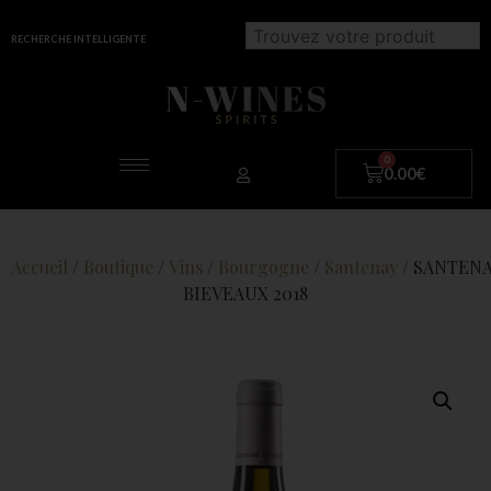
RECHERCHE INTELLIGENTE
0.00
€
Accueil
/
Boutique
/
Vins
/
Bourgogne
/
Santenay
/ SANTEN
BIEVEAUX 2018